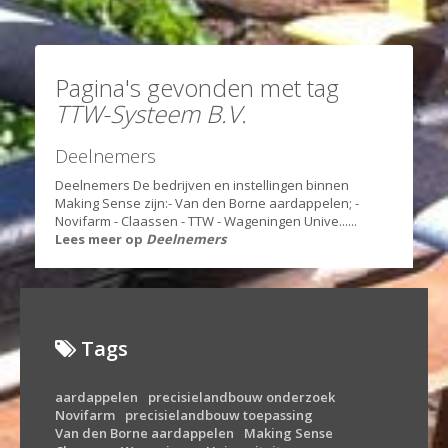
Pagina's gevonden met tag
TTW-Systeem B.V.
Deelnemers
Deelnemers De bedrijven en instellingen binnen
Making Sense zijn: ​- Van den Borne aardappelen; -
Novifarm - Claassen - TTW - Wageningen Unive......
Lees meer op
Deelnemers
Tags
aardappelen
precisielandbouw onderzoek
Novifarm
precisielandbouw toepassing
Van den Borne aardappelen
Making Sense