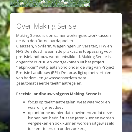
Over Making Sense
Making Sense is een samenwerkingsnetwerk tussen
de Van den Borne aardappelen
Claassen, Novifarm, Wageningen Universiteit, TTW en
HAS Den Bosch waarin de praktische toepassing voor
precisielandbouw wordt ontwikkeld. Making Sense is
opgericht in 2010 en voortgekomen uit het project
“lekprikken” wat plaats vond onder de vlag van Project
Precisie Landbouw (PPL). De focus ligt op het vertalen
van bodem- en gewassensordata naar
geautomatiseerde teeltmaatregelen.
Precisie landbouw volgens Making Sense is:
focus op teeltmaatregelen: weet waarvoor en
waarom je het doet;
op uniforme manier data inwinnen: zodat deze
binnen het bedrijf tussen jaren kunnen worden
vergeleken en ook kunnen worden uitgewisseld
tussen telers en onderzoekers;