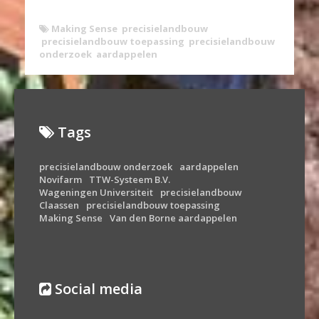
Making Sense
precisielandbouw
precisielandbouw toepassing
precisielandbouw
onderzoek
aardappelen
Tags
precisielandbouw onderzoek
aardappelen
Novifarm
TTW-Systeem B.V.
Wageningen Universiteit
precisielandbouw
Claassen
precisielandbouw toepassing
Making Sense
Van den Borne aardappelen
Social media