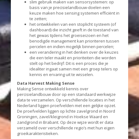
slim gebruik maken van sensorsystemen: op
basis van je precisielandbouw-doelen een
keuze maken hoe sensing systemen efficiënt in
te zetten;
het ontwikkelen van een stoplicht systeem (of
dashboard) die inzicht geeft in de toestand van
het gewas tijdens het groeiseizoen en het
benodigde management kan prioriteren tussen
percelen en indien mogelijk binnen percelen;
een verandering in het denken over de keuzes
die een teler maakt en prioriteiten die worden
stelt op het bedrijf: Dit is een proces die je
idealiter ingaat samen met een groep telers op
kennis en ervaring uit te wisselen.
Data Harvest Making Sense
Making Sense ontwikkeld kennis over
percisielandbouw door op een standaard werkwijze
data te verzamelen. Op verschillende locaties in het
Nederland liggen proefvelden met een gelijke opzet.
De proefvelden liggen op lichte zavelgrond in Noord
Groningen, zavel/kleigrond in Hoekse Waard en
zandgrond in Brabant. Op deze wijze wordt er data
verzameld over verschillende regio’s met hun eigen
groeikarakteristieken.