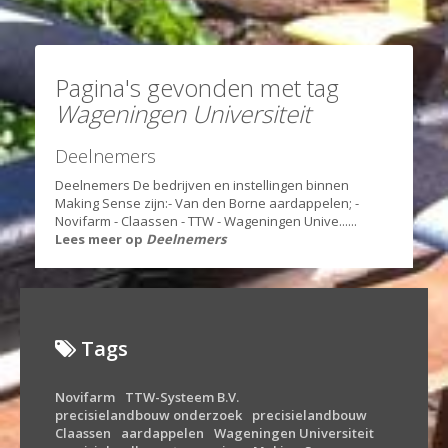
Pagina's gevonden met tag
Wageningen Universiteit
Deelnemers
Deelnemers De bedrijven en instellingen binnen
Making Sense zijn: ​- Van den Borne aardappelen; -
Novifarm - Claassen - TTW - Wageningen Unive......
Lees meer op
Deelnemers
Tags
Novifarm
TTW-Systeem B.V.
precisielandbouw onderzoek
precisielandbouw
Claassen
aardappelen
Wageningen Universiteit